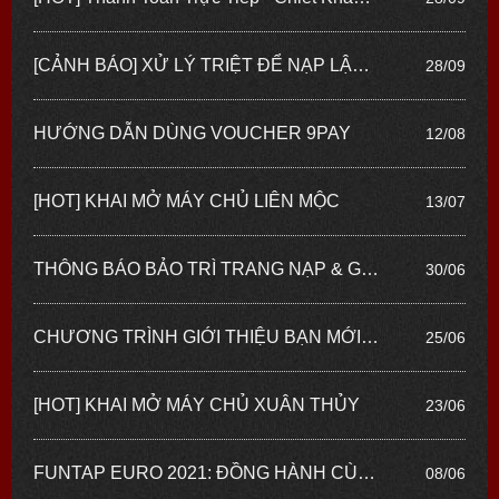
[CẢNH BÁO] XỬ LÝ TRIỆT ĐỂ NẠP LẬU & REFUND
28/09
HƯỚNG DẪN DÙNG VOUCHER 9PAY
12/08
[HOT] KHAI MỞ MÁY CHỦ LIÊN MỘC
13/07
THÔNG BÁO BẢO TRÌ TRANG NẠP & GIFTCODE
30/06
CHƯƠNG TRÌNH GIỚI THIỆU BẠN MỚI - PHƠI PHỚI NIỀM VUI - TỔNG TRỊ GIÁ GIẢI THƯỞNG LÊN ĐẾN 100 TRIỆU ĐỒNG
25/06
[HOT] KHAI MỞ MÁY CHỦ XUÂN THỦY
23/06
FUNTAP EURO 2021: ĐỒNG HÀNH CÙNG GIẢI VÔ ĐỊCH BÓNG ĐÁ CHÂU ÂU
08/06