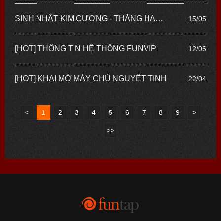
SINH NHẬT KIM CƯƠNG - THĂNG HẠNG SUNG SƯỚNG
15/05
[HOT] THÔNG TIN HỆ THỐNG FUNVIP
12/05
[HOT] KHAI MỞ MÁY CHỦ NGUYỆT TINH
22/04
<
1
2
3
4
5
6
7
8
9
>
>>