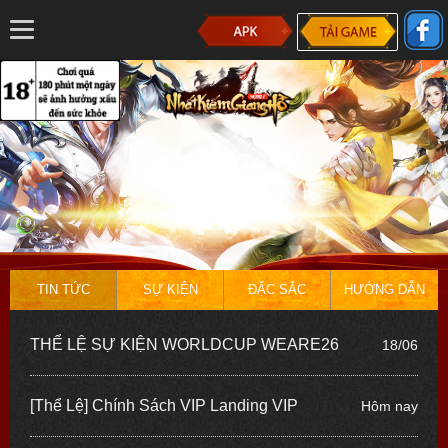
TIN TỨC
SỰ KIỆN
ĐẶC SẮC
HƯỚNG DẪN
THỂ LỆ SỰ KIỆN WORLDCUP WEARE26
18/06
[Thể Lệ] Chính Sách VIP Landing VIP
Hôm nay