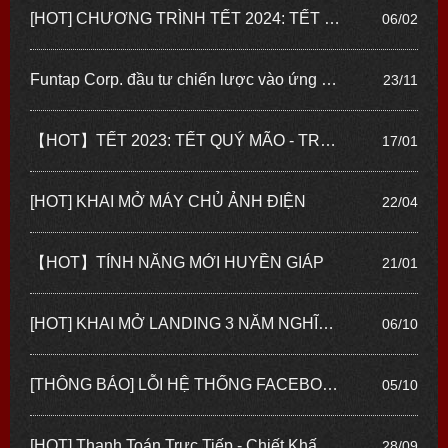
[HOT] CHƯƠNG TRÌNH TẾT 2024: TẾT GIÁP THÌN - RƯỚC NGHÌN TÀI LỘC
06/02
Funtap Corp. đầu tư chiến lược vào ứng dụng fintech Tikop, mở rộng hệ sinh thái sản phẩm công nghệ
23/11
【HOT】TẾT 2023: TẾT QUÝ MÃO - TRAO TẤN LỘC
17/01
[HOT] KHAI MỞ MÁY CHỦ ẢNH ĐIỆN
22/04
【HOT】TÍNH NĂNG MỚI HUYỀN GIÁP
21/01
[HOT] KHAI MỞ LANDING 3 NĂM NGHĨA TÌNH
06/10
[THÔNG BÁO] LỖI HỆ THỐNG FACEBOOK TOÀN CẦU
05/10
[HOT] Thanh Toán Trực Tiếp - Chiết Khấu Cao Nhất
28/09