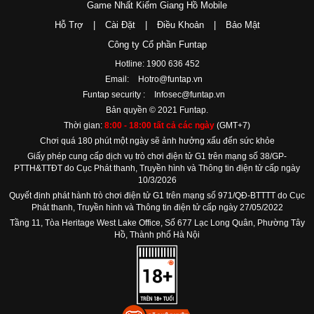
Game Nhất Kiếm Giang Hồ Mobile
Hỗ Trợ
|
Cài Đặt
|
Điều Khoản
|
Bảo Mật
Công ty Cổ phần Funtap
Hotline: 1900 636 452
Email:
Hotro@funtap.vn
Funtap security :
Infosec@funtap.vn
Bản quyền © 2021 Funtap.
Thời gian:
8:00 - 18:00 tất cả các ngày
(GMT+7)
Chơi quá 180 phút một ngày sẽ ảnh hưởng xấu đến sức khỏe
Giấy phép cung cấp dịch vụ trò chơi điện tử G1 trên mạng số 38/GP-
PTTH&TTĐT do Cục Phát thanh, Truyền hình và Thông tin điện tử cấp ngày
10/3/2026
Quyết định phát hành trò chơi điện tử G1 trên mạng số 971/QĐ-BTTTT do Cục
Phát thanh, Truyền hình và Thông tin điện tử cấp ngày 27/05/2022
Tầng 11, Tòa Heritage West Lake Office, Số 677 Lạc Long Quân, Phường Tây
Hồ, Thành phố Hà Nội