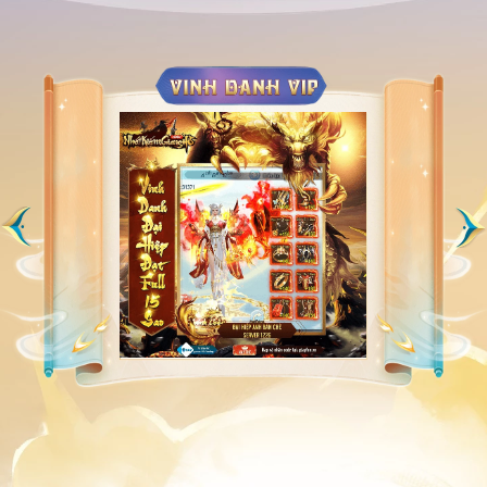
11
Vũ-Bảo-Ngọc
S1268 - Văn Diêu
244.8
12
niệtDươngTử
SS152-Bích Hải
234.0
13
[FFFF00]ÔNG NỘI
S131 - Hắc Lôi
233.3
14
CayThìNạpVô
S1222 - Thiên Tiễn
224.5
15
βạςɧτμγếτ
S225 - Diễm Băng
221.3
16
౨ৎHắcĐiểu⋆౨ৎ˚⟡˖
SS68 - Trảm Phong
218.7
17
Đang•Bận•Thở
SS24 - Kim Đế
216.3
18
[I]ᰔᩚ.LãngTử▁⌇
S1262 - Chu Yếm
216.2
19
ɢɪᴀᴄáᴛᴛɪểᴜᴛʜư౨ৎ
S1083 - Hỏa Thạch
210.1
20
❖︵ʋợɠọɨϼɦảɨʋề亗ッ
S1147 - Cường Lương
204.7
21
★᭄ꦿꦿVk❣Lavie★᭄ꦿ
S1240 - Mã Nhân
203.3
22
[FF0000]мιʟo
SS89 - Kiếm Ý
194.0
23
[i]Ｃhị３ĐấtＣảng
S1111 - Truyền Kỳ
189.5
24
꧁༺ʟãoтᴀм༻꧂
S1252 - Hổ Giao
186.4
25
︵✿Bơ࣪✿︵
SS9 - Phong Vũ
185.1
26
☆¥Lão¥Già¥☆
SS3 - Thánh Nhân
180.0