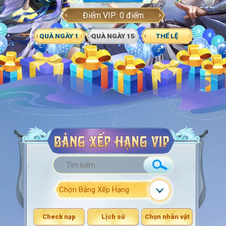
Điểm VIP:
0
điểm
QUÀ NGÀY 1
QUÀ NGÀY 15
THỂ LỆ
Check nạp
Lịch sử
Chọn nhân vật