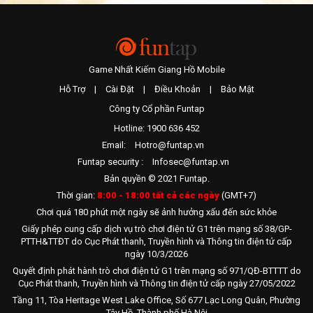
27
[FFFF00]Cổ_thần
SS32 - Tiêu Đỉnh
178.7
28
Tuệ©Anh
S1090 - Thủy Long
175.1
29
εɱηαiνàηɠ
S1244 - Bạch Viên
171.5
Game Nhất Kiếm Giang Hồ Mobile
30
EmTrangg
S1251 - Li Lực
165.4
Hỗ Trợ
|
Cài Đặt
|
Điều Khoản
|
Bảo Mật
31
Soái
SS81 - Giáng Sinh
160.5
Công ty Cổ phần Funtap
32
Sát*Thần
SS107 - Vô Tâm
152.8
Hotline: 1900 636 452
33
Unknown_1390
SS107 - Vô Tâm
152.6
Email:
Hotro@funtap.vn
34
《°▪︎°☆M¥☆°▪︎°》
S1048 - Địa Mạch
152.3
Funtap security :
Infosec@funtap.vn
35
Jεŧ’ɑıɷε
S984 - Lam Thanh
148.1
Bản quyền © 2021 Funtap.
Thời gian:
8:00 - 18:00 tất cả các ngày
(GMT+7)
36
★ꦿꦿCk❣Aquafine᭄
S1226 - Thuẫn Bài
145.9
Chơi quá 180 phút một ngày sẽ ảnh hưởng xấu đến sức khỏe
37
[CC33CC]✰Cђengε
SS110 - Thiên Kiếm
145.1
Giấy phép cung cấp dịch vụ trò chơi điện tử G1 trên mạng số 38/GP-
38
︵✿.Trúc•Cơ.࿐
SS110 - Thiên Kiếm
142.3
PTTH&TTĐT do Cục Phát thanh, Truyền hình và Thông tin điện tử cấp
ngày 10/3/2026
39
7up
S1248 - Chuyên Dã
136.4
Quyết định phát hành trò chơi điện tử G1 trên mạng số 971/QĐ-BTTTT do
40
[FFCC00]HIM
SS44 - Phong Trần
135.1
Cục Phát thanh, Truyền hình và Thông tin điện tử cấp ngày 27/05/2022
41
SanHạnh
S1250 - Cổ Điêu
131.2
Tầng 11, Tòa Heritage West Lake Office, Số 677 Lạc Long Quân, Phường
Tây Hồ, Thành phố Hà Nội