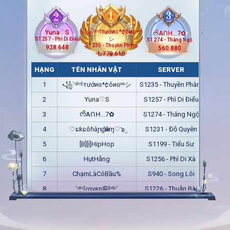
ᰔᩚAᑎᕼ...7✿
꧁༺тướиɢ*¢ôиɢᵛᶰ
Yuna♡S
S1274 - Thắng Ngộ
シ
S1257 - Phì Di Điểu
560.880
S1235 - Thuyền Phàm
928.648
1.778.610
HẠNG
TÊN NHÂN VẬT
SERVER
ĐIỂM 
1
꧁༺тướиɢ*¢ôиɢᵛᶰシ
S1235 - Thuyền Phàm
1.778.
2
Yuna♡S
S1257 - Phì Di Điểu
928.6
3
ᰔᩚAᑎᕼ...7✿
S1274 - Thắng Ngộ
560.8
4
♡ɕƙɕôɦàɲɠӝóɱ♡๖ۣ
S1231 - Đỗ Quyên
489.8
5
[B][i]HipHop
S1199 - Tiểu Sư
464.4
6
HụtHẫng
S1256 - Phì Di Xà
451.9
7
ChạmLàCóBầu%
S940 - Song Lôi
429.6
8
༺ɾανεη®༻
S1226 - Thuẫn Bài
370.2
9
[I]ᰔᩚ.LãngTử▁⌇
SS81 - Giáng Sinh
258.9
10
★HỒNG★
S591 - Bách Thần
255.2