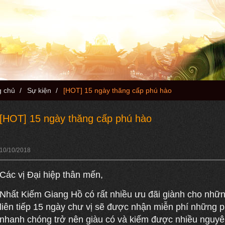
g chủ
/
Sự kiện
/
[HOT] 15 ngày thăng cấp phú hào
[HOT] 15 ngày thăng cấp phú hào
10/10/2018
Các vị Đại hiệp thân mến,
Nhất Kiếm Giang Hồ có rất nhiều ưu đãi giành cho nhữn
liên tiếp 15 ngày chư vị sẽ được nhận miễn phí những ph
nhanh chóng trở nên giàu có và kiếm được nhiều nguyên 