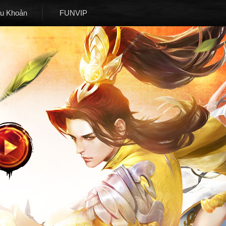
ều Khoản
FUNVIP