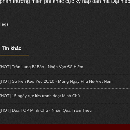
phần thưởng miễn phí khác cực kỳ hấp dẫn mà Đại hiệ
Tags:
Tin khác
[HOT] Trân Lung Bí Bảo - Nhận Vạn Đồ Hiếm
[HOT] Sự kiện Kẹo Yêu 20/10 - Mừng Ngày Phụ Nữ Việt Nam
[HOT] 15 ngày rực lửa tranh đoạt Minh Chủ
[HOT] Đua TOP Minh Chủ - Nhận Quà Trăm Triệu