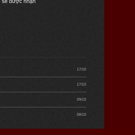
p sẽ được nhận
17/10
17/10
09/10
08/10