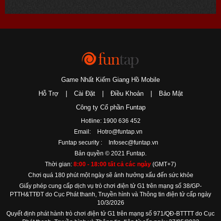
Game Nhất Kiếm Giang Hồ Mobile
Hỗ Trợ
|
Cài Đặt
|
Điều Khoản
|
Bảo Mật
Công ty Cổ phần Funtap
Hotline: 1900 636 452
Email:
Hotro@funtap.vn
Funtap security :
Infosec@funtap.vn
Bản quyền © 2021 Funtap.
Thời gian:
8:00 - 18:00 tất cả các ngày
(GMT+7)
Chơi quá 180 phút một ngày sẽ ảnh hưởng xấu đến sức khỏe
Giấy phép cung cấp dịch vụ trò chơi điện tử G1 trên mạng số 38/GP-
PTTH&TTĐT do Cục Phát thanh, Truyền hình và Thông tin điện tử cấp ngày
10/3/2026
Quyết định phát hành trò chơi điện tử G1 trên mạng số 971/QĐ-BTTTT do Cục