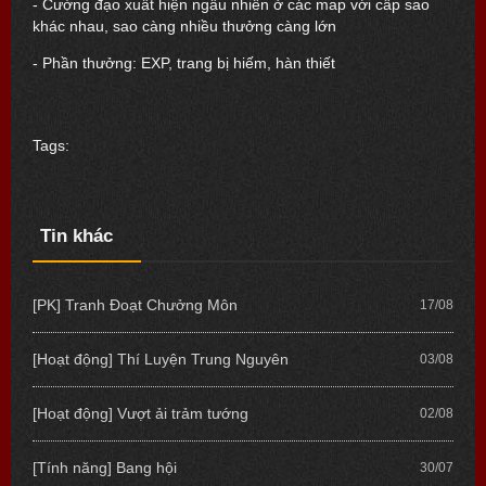
- Cường đạo xuất hiện ngẫu nhiên ở các map với cấp sao
khác nhau, sao càng nhiều thưởng càng lớn
- Phần thưởng: EXP, trang bị hiếm, hàn thiết
Tags:
Tin khác
[PK] Tranh Đoạt Chưởng Môn
17/08
[Hoạt động] Thí Luyện Trung Nguyên
03/08
[Hoạt động] Vượt ải trảm tướng
02/08
[Tính năng] Bang hội
30/07